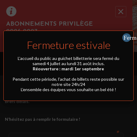
ABONNEMENTS PRIVILÈGE
2026-2027
Ferm
CONTACT PRO
Cliquez ici pour réserver au moins 3 spectacles
Fermeture estivale
simultanément et profiter du tarif abonnement !
L’accueil du public au guichet billetterie sera fermé du
samedi 4 juillet au lundi 31 août inclus.
Réouverture : mardi 1er septembre
Pendant cette période, l’achat de billets reste possible sur
notre site 24h/24
Si vous souhaitez recevoir notre brochure, obtenir des
L’ensemble des équipes vous souhaite un bel été !
renseignements ou recevoir un devis
, notre équipe est à votre
écoute pour répondre à toutes vos demandes dans les plus
brefs délais.
N’hésitez pas à remplir le formulaire !
✱