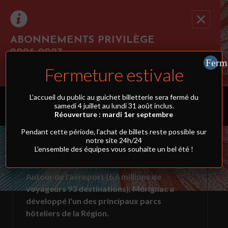
ABONNEMENTS PRIVILÈGE
2026-2027
Ferm
Cliquez ici pour réserver au moins 3 spectacles
Fermeture estivale
simultanément et profiter du tarif abonnement !
OÙ DORMIR ?
L’accueil du public au guichet billetterie sera fermé du
samedi 4 juillet au lundi 31 août inclus.
Réouverture : mardi 1er septembre
Pendant cette période, l’achat de billets reste possible sur
PÔLE HÔTELIER DE
notre site 24h/24
L’ensemble des équipes vous souhaite un bel été !
MÉRIGNAC
Autour de l'aéroport (6,6 millions de
voyageurs 93 destinations), Mérignac a
développé l'un des principaux parcs
hôteliers de la Région.