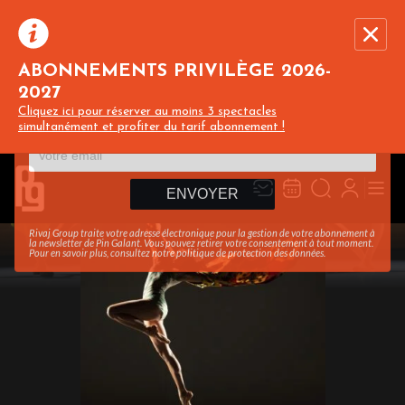
ABONNEMENTS PRIVILÈGE 2026-
2027
Recevez toute l’actualité en vous abonnant à
Ferme
Cliquez ici pour réserver au moins 3 spectacles
notre newsletter :
simultanément et profiter du tarif abonnement !
ENVOYER
Rivaj Group traite votre adresse électronique pour la gestion de votre abonnement à
la newsletter de
Pin Galant
. Vous pouvez retirer votre consentement à tout moment.
Pour en savoir plus, consultez notre
politique de protection des données
.