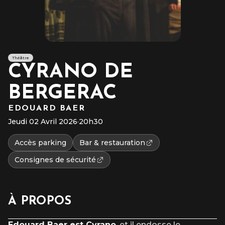
Théâtre
CYRANO DE
BERGERAC
EDOUARD BAER
Jeudi 02 Avril 2026
·
20h30
Accès parking
Bar & restauration
Consignes de sécurité
À PROPOS
Edouard Baer est Cyrano
, et il endosse le