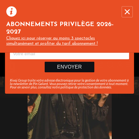
ABONNEMENTS PRIVILÈGE 2026-
2027
Recevez toute l’actualité en vous abonnant à
Ferme
Cliquez ici pour réserver au moins 3 spectacles
notre newsletter :
simultanément et profiter du tarif abonnement !
ENVOYER
Rivaj Group traite votre adresse électronique pour la gestion de votre abonnement à
la newsletter de
Pin Galant
. Vous pouvez retirer votre consentement à tout moment.
Pour en savoir plus, consultez notre
politique de protection des données
.