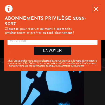
ABONNEMENTS PRIVILÈGE 2026-
2027
Recevez toute l’actualité en vous abonnant à
Ferme
Cliquez ici pour réserver au moins 3 spectacles
notre newsletter :
simultanément et profiter du tarif abonnement !
ENVOYER
Rivaj Group traite votre adresse électronique pour la gestion de votre abonnement à
la newsletter de
Pin Galant
. Vous pouvez retirer votre consentement à tout moment.
Pour en savoir plus, consultez notre
politique de protection des données
.