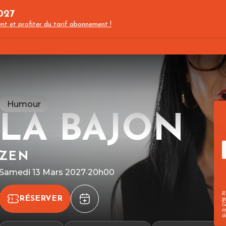
027
nt et profiter du tarif abonnement !
Humour
LA BAJON
ZEN
Samedi 13 Mars 2027
·
20h00
R
RÉSERVER
g
G
m
d