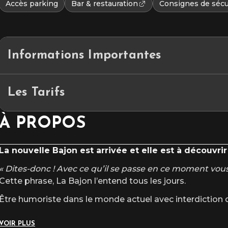
Accès parking
Bar & restauration
Consignes de sécu
Informations Importantes
Durée : 1h15
Les Tarifs
À PROPOS
Privilège : 34€
Cat. Or : 48€
La nouvelle Bajon est arrivée et elle est à découvrir
Cat. 1 : 40€ / 37€
« Dites-donc ! Avec ce qu’il se passe en ce moment vous
Cat. 2 : 37€ / 34€
Cette phrase, La Bajon l’entend tous les jours.
INFOS TARIFS
Être humoriste dans le monde actuel avec interdiction d’
VOIR PLUS