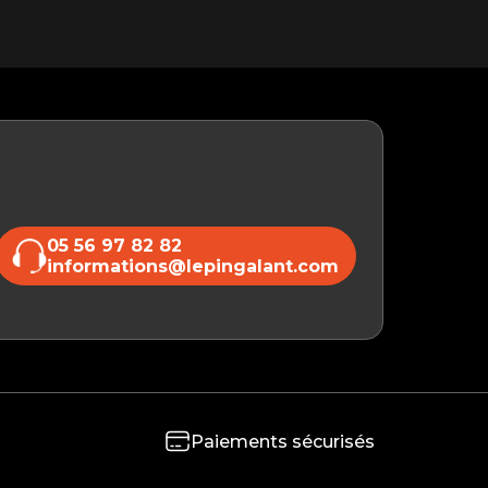
05 56 97 82 82
informations@lepingalant.com
Paiements sécurisés