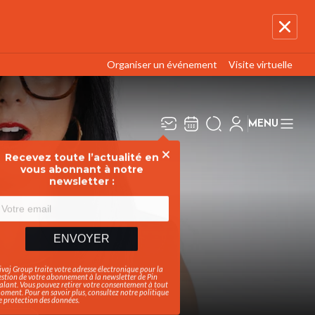
Organiser un événement
Visite virtuelle
MENU
Recevez toute l’actualité en
Fermer
vous abonnant à notre
newsletter :
ENVOYER
ivaj Group traite votre adresse électronique pour la
estion de votre abonnement à la newsletter de
Pin
alant
. Vous pouvez retirer votre consentement à tout
oment. Pour en savoir plus, consultez notre
politique
e protection des données
.