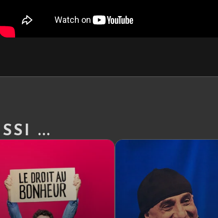
SI ...