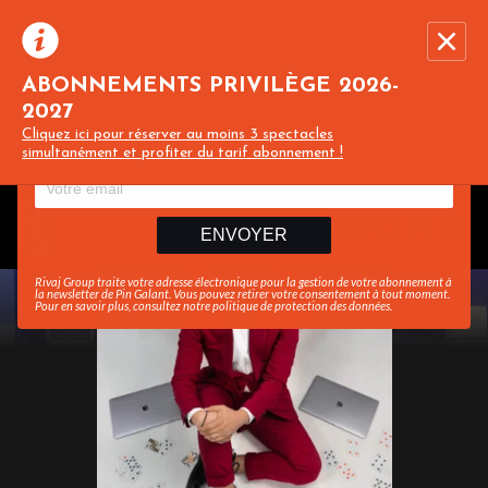
ABONNEMENTS PRIVILÈGE 2026-
2027
Recevez toute l’actualité en vous abonnant à
Ferme
Cliquez ici pour réserver au moins 3 spectacles
notre newsletter :
simultanément et profiter du tarif abonnement !
ENVOYER
Rivaj Group traite votre adresse électronique pour la gestion de votre abonnement à
la newsletter de
Pin Galant
. Vous pouvez retirer votre consentement à tout moment.
Pour en savoir plus, consultez notre
politique de protection des données
.