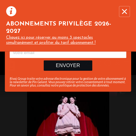
ABONNEMENTS PRIVILÈGE 2026-
2027
Recevez toute l’actualité en vous abonnant à
Ferme
Cliquez ici pour réserver au moins 3 spectacles
notre newsletter :
simultanément et profiter du tarif abonnement !
ENVOYER
Rivaj Group traite votre adresse électronique pour la gestion de votre abonnement à
la newsletter de
Pin Galant
. Vous pouvez retirer votre consentement à tout moment.
Pour en savoir plus, consultez notre
politique de protection des données
.