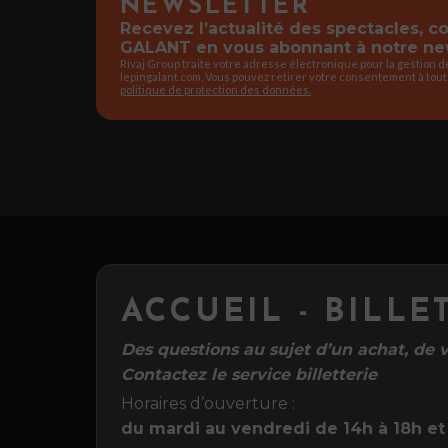
NEWSLETTER
Recevez l’actualité des spectacles, 
GALANT en vous abonnant à notre new
Rivaj Group traite votre adresse électronique pour la gestion 
lepingalant.com. Vous pouvez retirer votre consentement à tout
politique de protection des données.
ACCUEIL - BILLE
Des questions au sujet d’un achat, de vo
Contactez le service billetterie
Horaires d’ouverture :
du mardi au vendredi de 14h à 18h et 