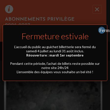
ABONNEMENTS PRIVILÈGE
2026-2027
Ferm
Cliquez ici pour réserver au moins 3 spectacles
Fermeture estivale
simultanément et profiter du tarif abonnement !
PROGRAMMATION
L’accueil du public au guichet billetterie sera fermé du
samedi 4 juillet au lundi 31 août inclus.
Réouverture : mardi 1er septembre
FILTRES
Pendant cette période, l’achat de billets reste possible sur
notre site 24h/24
L’ensemble des équipes vous souhaite un bel été !