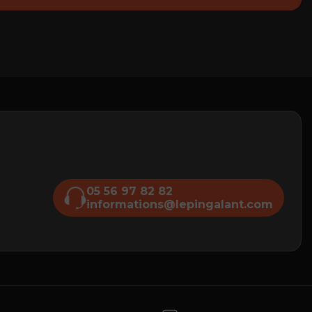
05 56 97 82 82
informations@lepingalant.com