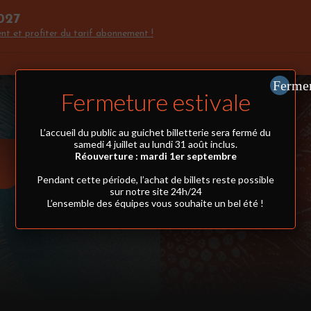
027
nt et profiter du tarif abonnement !
Ferme
Fermeture estivale
L’accueil du public au guichet billetterie sera fermé du
samedi 4 juillet au lundi 31 août inclus.
R
Réouverture : mardi 1er septembre
Pendant cette période, l’achat de billets reste possible
sur notre site 24h/24
L’ensemble des équipes vous souhaite un bel été !
Riva
la g
Pin 
cons
cons
don