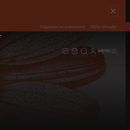
Organiser un événement
Visite virtuelle
r
MENU
ecevez toute l’actualité en
Fermer
vous abonnant à notre
newsletter :
ENVOYER
j Group traite votre adresse électronique pour
estion de votre abonnement à la newsletter de
Galant
. Vous pouvez retirer votre
entement à tout moment. Pour en savoir plus,
ultez notre
politique de protection des
nées
.