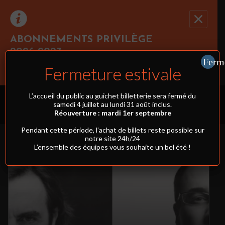
ABONNEMENTS PRIVILÈGE
2026-2027
Recevez toute l’actualité en vous abonnant à
Ferme
Ferm
Cliquez ici pour réserver au moins 3 spectacles
notre newsletter :
Fermeture estivale
simultanément et profiter du tarif abonnement !
PROGRAMMATION
L’accueil du public au guichet billetterie sera fermé du
samedi 4 juillet au lundi 31 août inclus.
ENVOYER
Réouverture : mardi 1er septembre
FILTRES
Pendant cette période, l’achat de billets reste possible sur
Rivaj Group traite votre adresse électronique pour la gestion de votre abonnement à
la newsletter de
Pin Galant
. Vous pouvez retirer votre consentement à tout moment.
notre site 24h/24
Pour en savoir plus, consultez notre
politique de protection des données
.
L’ensemble des équipes vous souhaite un bel été !