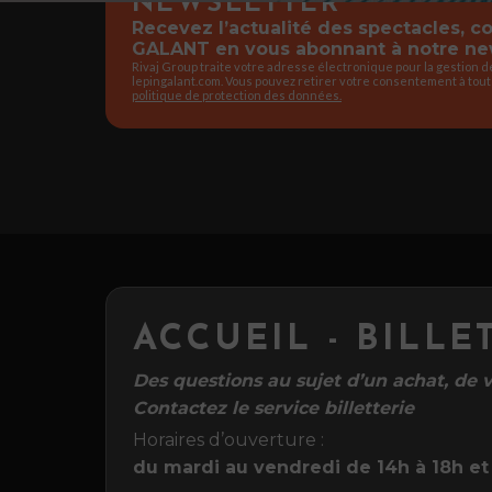
NEWSLETTER
Recevez l’actualité des spectacles, 
GALANT en vous abonnant à notre new
Rivaj Group traite votre adresse électronique pour la gestion 
lepingalant.com. Vous pouvez retirer votre consentement à tout
politique de protection des données.
ACCUEIL - BILLE
Des questions au sujet d’un achat, de vo
Contactez le service billetterie
Horaires d’ouverture :
du mardi au vendredi de 14h à 18h et 