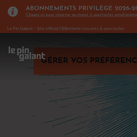
ABONNEMENTS PRIVILÈGE 2026-2
Cliquez ici pour réserver au moins 3 spectacles simultanéme
Le Pin Galant – Site officiel | Billetterie concerts & spectacles
GÉRER VOS PRÉFÉRENC