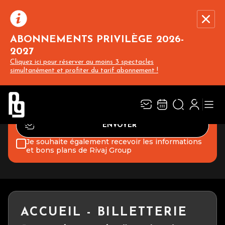
NEWSLETTER
ABONNEMENTS PRIVILÈGE 2026-
Recevez l’actualité des spectacles, concerts
et événements du PIN GALANT en vous
2027
abonnant à notre newsletter :
Cliquez ici pour réserver au moins 3 spectacles
Rivaj Group traite votre adresse électronique pour la gestion de votre
simultanément et profiter du tarif abonnement !
abonnement à la newsletter lepingalant.com. Vous pouvez retirer votre
consentement à tout moment. Pour en savoir plus, consultez notre
politique de protection des données.
Je souhaite également recevoir les informations
et bons plans de Rivaj Group
ACCUEIL - BILLETTERIE