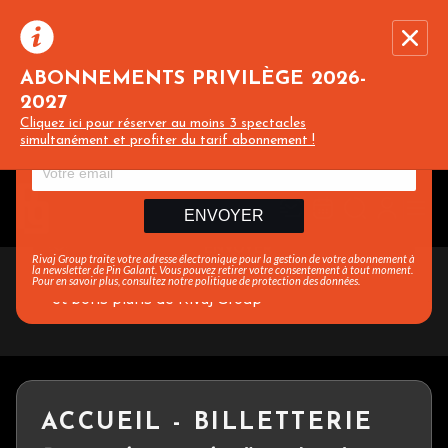
NEWSLETTER
ABONNEMENTS PRIVILÈGE 2026-
Recevez l’actualité des spectacles, concerts
et événements du PIN GALANT en vous
2027
abonnant à notre newsletter :
Recevez toute l’actualité en vous abonnant à
Ferme
Cliquez ici pour réserver au moins 3 spectacles
notre newsletter :
Rivaj Group traite votre adresse électronique pour la gestion de votre
simultanément et profiter du tarif abonnement !
abonnement à la newsletter lepingalant.com. Vous pouvez retirer votre
consentement à tout moment. Pour en savoir plus, consultez notre
politique de protection des données.
ENVOYER
Rivaj Group traite votre adresse électronique pour la gestion de votre abonnement à
la newsletter de
Pin Galant
. Vous pouvez retirer votre consentement à tout moment.
Je souhaite également recevoir les informations
Pour en savoir plus, consultez notre
politique de protection des données
.
et bons plans de Rivaj Group
ACCUEIL - BILLETTERIE