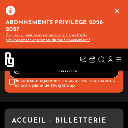
NEWSLETTER
ABONNEMENTS PRIVILÈGE 2026-
Recevez l’actualité des spectacles, concerts
et événements du PIN GALANT en vous
2027
abonnant à notre newsletter :
Cliquez ici pour réserver au moins 3 spectacles
Rivaj Group traite votre adresse électronique pour la gestion de votre
simultanément et profiter du tarif abonnement !
abonnement à la newsletter lepingalant.com. Vous pouvez retirer votre
consentement à tout moment. Pour en savoir plus, consultez notre
politique de protection des données.
Je souhaite également recevoir les informations
et bons plans de Rivaj Group
ACCUEIL - BILLETTERIE