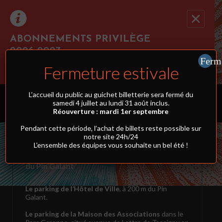
ABONNEMENTS PRIVILÈGE
2026-2027
Ferm
Cliquez ici pour réserver au moins 3 spectacles
Fermeture estivale
simultanément et profiter du tarif abonnement !
OÙ GARER SA
VOITURE ?
L’accueil du public au guichet billetterie sera fermé du
samedi 4 juillet au lundi 31 août inclus.
Réouverture : mardi 1er septembre
Pendant cette période, l’achat de billets reste possible sur
notre site 24h/24
L’ensemble des équipes vous souhaite un bel été !
Stationnement libre et gratuit tout autour
du Pin Galant
Le parking de l’Hôtel de Ville
, à 200 m du Pin
Galant.
Le parking de la Maison des Associations
dans le