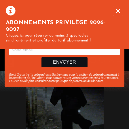
ABONNEMENTS PRIVILÈGE 2026-
2027
Recevez toute l’actualité en vous abonnant à
Ferme
Cliquez ici pour réserver au moins 3 spectacles
notre newsletter :
simultanément et profiter du tarif abonnement !
ENVOYER
Rivaj Group traite votre adresse électronique pour la gestion de votre abonnement à
la newsletter de
Pin Galant
. Vous pouvez retirer votre consentement à tout moment.
Pour en savoir plus, consultez notre
politique de protection des données
.