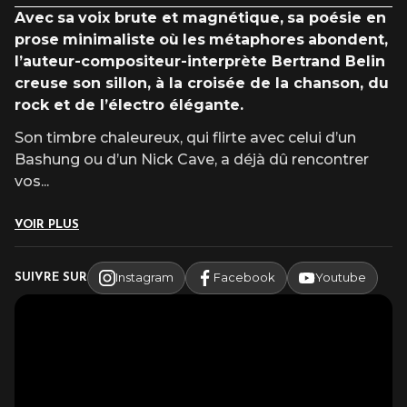
Catégorie 1 : 39,90 €
Avec
sa
voix brute et magnétique,
sa poésie en
Catégorie 2 : 34,90 €
prose
minimaliste
où
les
métaphores
abondent,
l’auteur-compositeur-interprète
Bertrand Belin
INFOS TARIFS
creuse son sillon, à la croisée de la chanson, du
rock et de l’électro élégante.
Son timbre chaleureux, qui flirte avec celui d’un
Bashung ou d’un Nick Cave, a déjà dû rencontrer
vos
...
VOIR PLUS
Instagram
Facebook
Youtube
SUIVRE SUR