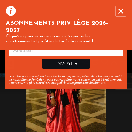
ABONNEMENTS PRIVILÈGE 2026-
2027
Recevez toute l’actualité en vous abonnant à
Ferme
Cliquez ici pour réserver au moins 3 spectacles
notre newsletter :
simultanément et profiter du tarif abonnement !
ENVOYER
Rivaj Group traite votre adresse électronique pour la gestion de votre abonnement à
la newsletter de
Pin Galant
. Vous pouvez retirer votre consentement à tout moment.
Pour en savoir plus, consultez notre
politique de protection des données
.