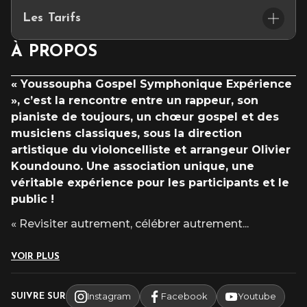
Durée : 1h35
Les Tarifs
À PROPOS
Privilège : 46€
Cat. Or : 60€
« Youssoupha Gospel Symphonique Expérience
Cat. 1 : 52€ / 49€
», c’est la rencontre entre un rappeur, son
pianiste de toujours, un chœur gospel et des
Cat. 2 : 49€ / 46€
musiciens classiques, sous la direction
INFOS TARIFS
artistique du violoncelliste et arrangeur Olivier
Koundouno. Une association unique, une
véritable expérience pour les participants et le
public !
« Revisiter autrement, célébrer autrement
...
VOIR PLUS
Instagram
Facebook
Youtube
SUIVRE SUR