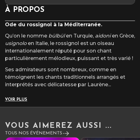
Tarif unique : 6€
À PROPOS
A partir de 6 ans
Hors abonnement Privilège
Ode
du rossignol à la Méditerranée.
Qu’on le nomme
bülbül
en Turquie,
aidoni
en Grèce,
usignolo
en Italie, le rossignol est un oiseau
internationalement réputé pour son chant
particulièrement mélodieux, puissant et très varié !
Ses admirateurs sont nombreux, comme en
témoignent les chants traditionnels arrangés et
interprétés avec délicatesse par Laurène
...
VOIR PLUS
VOUS AIMEREZ AUSSI ...
TOUS NOS ÉVÉNEMENTS