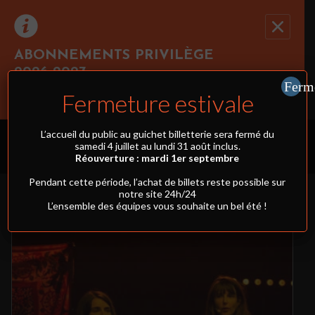
ABONNEMENTS PRIVILÈGE
2026-2027
Ferm
Cliquez ici pour réserver au moins 3 spectacles
Fermeture estivale
simultanément et profiter du tarif abonnement !
PROGRAMMATION
L’accueil du public au guichet billetterie sera fermé du
samedi 4 juillet au lundi 31 août inclus.
Réouverture : mardi 1er septembre
FILTRES
Pendant cette période, l’achat de billets reste possible sur
notre site 24h/24
L’ensemble des équipes vous souhaite un bel été !