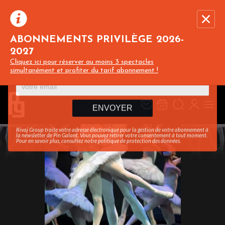
ABONNEMENTS PRIVILÈGE 2026-
2027
Recevez toute l’actualité en vous abonnant à
Ferme
Cliquez ici pour réserver au moins 3 spectacles
notre newsletter :
simultanément et profiter du tarif abonnement !
ENVOYER
Rivaj Group traite votre adresse électronique pour la gestion de votre abonnement à
la newsletter de
Pin Galant
. Vous pouvez retirer votre consentement à tout moment.
Pour en savoir plus, consultez notre
politique de protection des données
.