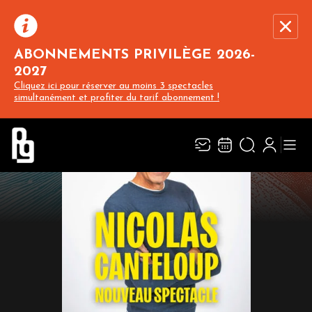
ABONNEMENTS PRIVILÈGE 2026-
2027
Recevez toute l’actualité en vous abonnant à
Ferme
Cliquez ici pour réserver au moins 3 spectacles
notre newsletter :
simultanément et profiter du tarif abonnement !
ENVOYER
Rivaj Group traite votre adresse électronique pour la gestion de votre
abonnement à la newsletter de
Pin Galant
. Vous pouvez retirer votre
consentement à tout moment. Pour en savoir plus, consultez notre
politique de
protection des données
.