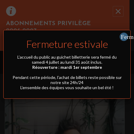
ABONNEMENTS PRIVILÈGE
2026-2027
Recevez toute l’actualité en vous abonnant à
Ferme
Ferm
Cliquez ici pour réserver au moins 3 spectacles
notre newsletter :
Fermeture estivale
simultanément et profiter du tarif abonnement !
PROGRAMMATION
L’accueil du public au guichet billetterie sera fermé du
samedi 4 juillet au lundi 31 août inclus.
ENVOYER
Réouverture : mardi 1er septembre
FILTRES
Pendant cette période, l’achat de billets reste possible sur
Rivaj Group traite votre adresse électronique pour la gestion de votre abonnement à
la newsletter de
Pin Galant
. Vous pouvez retirer votre consentement à tout moment.
notre site 24h/24
Pour en savoir plus, consultez notre
politique de protection des données
.
L’ensemble des équipes vous souhaite un bel été !