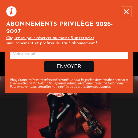
ABONNEMENTS PRIVILÈGE 2026-
2027
Recevez toute l’actualité en vous abonnant à
Ferme
Cliquez ici pour réserver au moins 3 spectacles
notre newsletter :
simultanément et profiter du tarif abonnement !
ENVOYER
Rivaj Group traite votre adresse électronique pour la gestion de votre abonnement à
la newsletter de
Pin Galant
. Vous pouvez retirer votre consentement à tout moment.
Pour en savoir plus, consultez notre
politique de protection des données
.