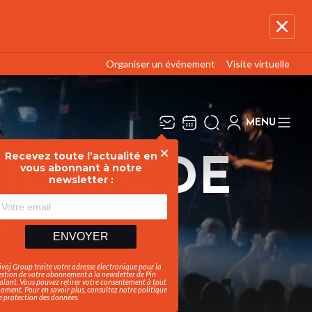
Organiser un événement
Visite virtuelle
MENU
Recevez toute l’actualité en
Fermer
HE MODE
vous abonnant à notre
newsletter :
E
ENVOYER
ION
ivaj Group traite votre adresse électronique pour la
estion de votre abonnement à la newsletter de
Pin
alant
. Vous pouvez retirer votre consentement à tout
oment. Pour en savoir plus, consultez notre
politique
e protection des données
.