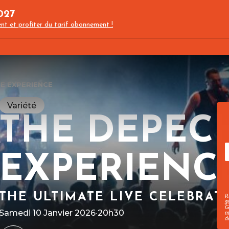
027
nt et profiter du tarif abonnement !
E EXPERIENCE
Variété
THE DEPEC
EXPERIENC
THE ULTIMATE LIVE CELEBRAT
R
g
G
Samedi 10 Janvier 2026
·
20h30
m
d