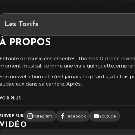
Les Tarifs
Les Tarifs :
À PROPOS
Privilège : 46€
Cat. Or : 60€
Entouré de musiciens émérites, Thomas Dutronc revient
Cat. 1 : 52€ / 49€
moment musical, comme une vraie guinguette, empreint
Cat. 2 : 49€ / 46€
Son nouvel album « Il n’est jamais trop tard », à la fois
INFOS TARIFS
audacieux dans sa carrière. Après
...
VOIR PLUS
Instagram
Facebook
Youtube
SUIVRE SUR
VIDÉO