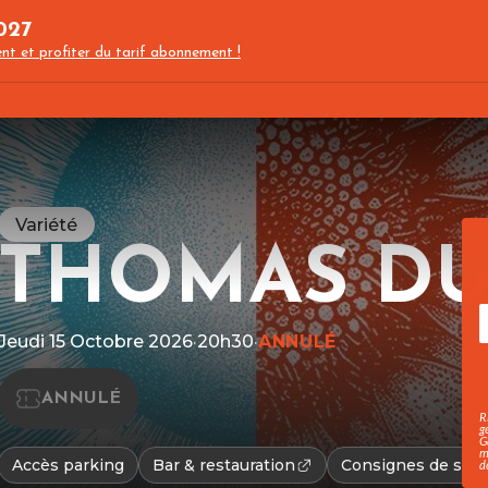
027
nt et profiter du tarif abonnement !
C
Variété
THOMAS D
Jeudi 15 Octobre 2026
·
20h30
·
ANNULÉ
ANNULÉ
R
g
G
m
Accès parking
Bar & restauration
Consignes de sécu
d