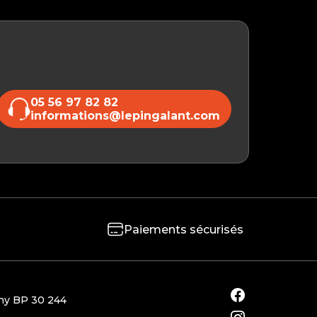
05 56 97 82 82
informations@lepingalant.com
Paiements sécurisés
gny BP 30 244