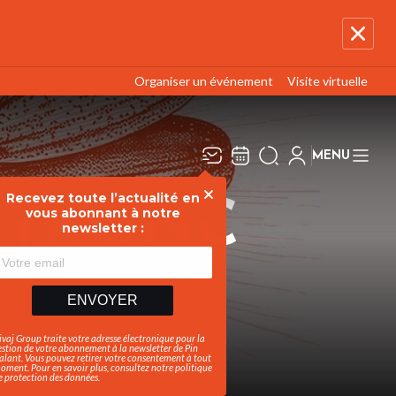
Organiser un événement
Visite virtuelle
MENU
Recevez toute l’actualité en
Fermer
UTRONC
vous abonnant à notre
newsletter :
ENVOYER
ivaj Group traite votre adresse électronique pour la
estion de votre abonnement à la newsletter de
Pin
alant
. Vous pouvez retirer votre consentement à tout
oment. Pour en savoir plus, consultez notre
politique
rité
e protection des données
.